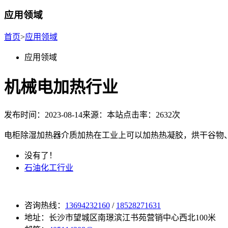
应用领域
首页
>
应用领域
应用领域
机械电加热行业
发布时间：2023-08-14
来源：本站
点击率：2632次
电柜除湿加热器介质加热在工业上可以加热热凝胶，烘干谷物
没有了！
石油化工行业
咨询热线：
13694232160
/
18528271631
地址：长沙市望城区南璟滨江书苑营销中心西北100米